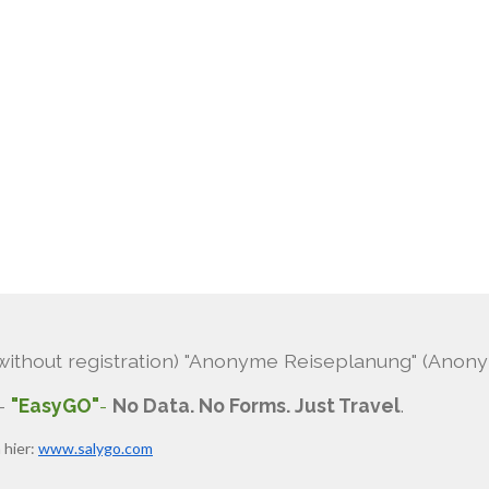
ithout registration) "Anonyme Reiseplanung" (Anonym
 -
"EasyGO"
-
No Data. No Forms. Just Travel
.
 hier:
www.salygo.com