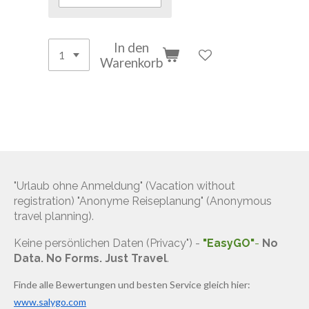
In den
Warenkorb
"Urlaub ohne Anmeldung" (Vacation without
registration) "Anonyme Reiseplanung" (Anonymous
travel planning).
Keine persönlichen Daten (Privacy") -
"EasyGO"
-
No
Data. No Forms. Just Travel
.
Finde alle Bewertungen und besten Service gleich hier:
www.salygo.com